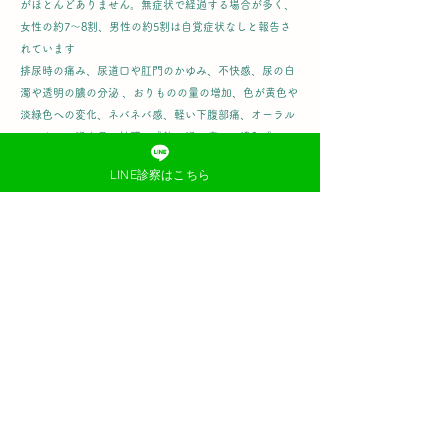
がほとんどありません。無症状で経過する場合が多く、
女性の約7〜8割、男性の約5割は自覚症状なしと報告さ
れています
排尿時の痛み、尿道口や肛門のかゆみ、不快感、尿の白
濁や透明の膿の分泌 、
おりものの量の増加、色が黄色や
淡緑色への変化、ネバネバ感、軽い下腹部痛、
オーラル
セックスで喉や目の結膜に感染。喉の痛み・違和感・
咳・微熱、目の充血など症状出ます、約70〜80％は無症
LINE診察はこちら
状です。