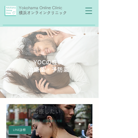
Yokohama Online Clinic
横浜オンラインクリニック
YOCの​性病
治療薬・予防薬
こっそり治療したい
LINE診察・ビデオ診察、対面診察も可能
LINE診察