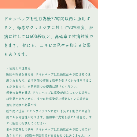
​ドキシペップを性行為後72時間以内に服用す
ると、梅毒やクラミジアに対して90%程度、淋
病に対しては60%程度と、高確率で性病対策で
きます。 他にも、ニキビの発生を抑える効果
もあります。
・使用上の注意点
医師の指導を受ける: ドキシペップは性感染症の予防目的で使
用されるため、必ず医師の診断と指導を受けてから使用するこ
とが重要です。自己判断での使用は避けてください。
感染の有無を確認: ドキシペップは感染が成立している場合に
は効果がありません。すでに性感染症に感染している場合は、
適切な治療が必要です
副作用に注意: ドキシサイクリンには吐き気や下痢などの副作
用がある可能性があります。服用中に異常を感じた場合は、す
ぐに医師に相談してください
他の予防策との併用: ドキシペップは性感染症の予防に効果が
ありますが、100%の予防効果があるわけではありません。コ