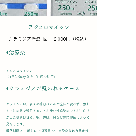
アジスロマイシン
クラミジア治療1回 2,000円（税込）
♦治療薬
アジスロマイシン
​（1回250mg4錠を1日1回で終了）
♦クラミジアが疑われるケース
クラミジアは、多くの場合ほとんど症状が現れず、男女
とも無症状で進行することが多い性感染症ですが、症状
が出た場合は性器、喉、直腸、目など感染部位によって
異なります。
潜伏期間は 一般的に1〜3週間 で、感染直後は自覚症状