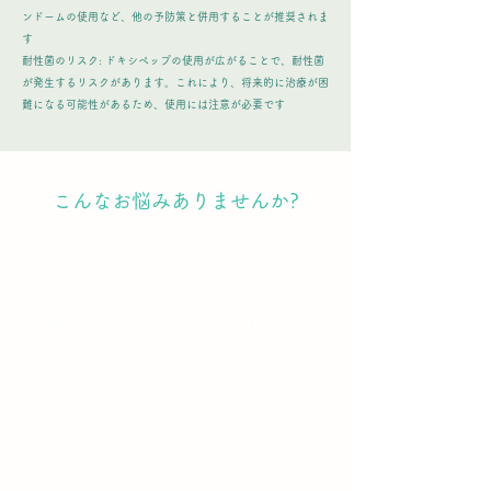
ンドームの使用など、他の予防策と併用することが推奨されま
す
耐性菌のリスク: ドキシペップの使用が広がることで、耐性菌
が発生するリスクがあります。これにより、将来的に治療が困
難になる可能性があるため、使用には注意が必要です
こんなお悩みありませんか?
01
02
行為後から気になる
予防しながら
症状がある
性行為に望みたい
03
04