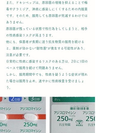
また、ドキシペップは、原因菌の増殖を抑えることで梅
毒やクラミジア、淋病に感染しにくくするための内服薬
です。そのため、服用しても原因菌が死滅するわけでは
ありません。
原因菌が残っている状態で性行為をしてしまうと、相手
の性病感染リスクが高まります。
他にも、保菌者が長期に渡り抗生物質の服用を続ける
と、薬剤が効かない“耐性菌”が発生する可能性があり、
注意が必要です。
日常的に性病に感染するリスクのある方は、2日に1回の
ペースで服用を続けて問題ありません。
しかし、服用期間中でも、性病を疑うような症状が現れ
た場合は服用を止め、速やかに性病検査を受けましょ
う。