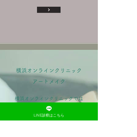
横浜オンラインクリニック
アートメイク
横浜オンラインクリニックでは
完全予約制でアートメイクを行
LINE診察はこちら
っております。横浜での店舗施
術または横浜・東京近郊におけ
る自宅での訪問施術が可能で