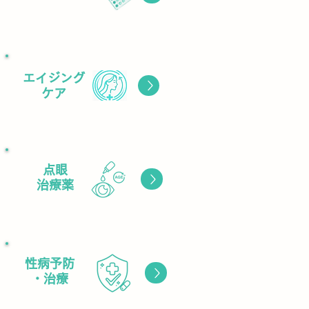
エイジング
ボタン
​ケア
​点眼
ボタン
治療薬
性病予防
ボタン
・治療