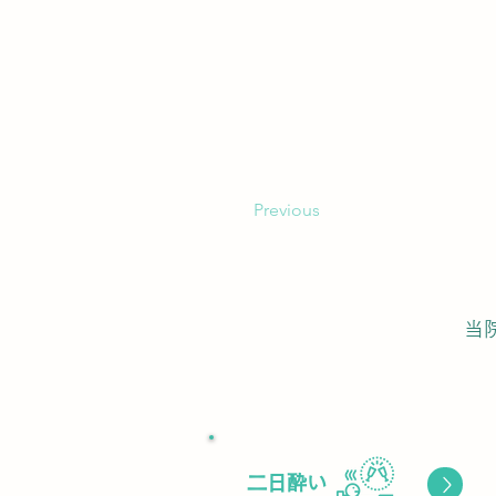
Previous
当
​二日酔い
ボタン