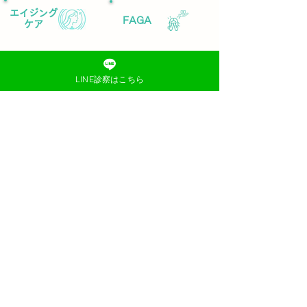
エイジング
FAGA
ケア
まつげ
アフターピル
LINE診察はこちら
美容液
性病予防
花粉症治療
・治療
AGA
ニキビ
©2024 by 横浜オンラインクリニック
プライバシーポリシー