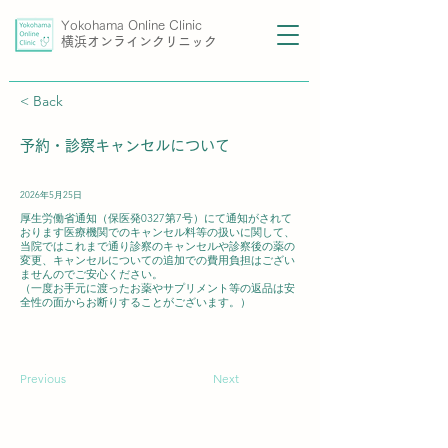
Yokohama Online Clinic
横浜オンラインクリニック
< Back
予約・診察キャンセルについて
2026年5月25日
厚生労働省通知（保医発0327第7号）にて通知がされて
おります医療機関でのキャンセル料等の扱いに関して、
当院ではこれまで通り診察のキャンセルや診察後の薬の
変更、キャンセルについての追加での費用負担はござい
ませんのでご安心ください。
（一度お手元に渡ったお薬やサプリメント等の返品は安
全性の面からお断りすることがございます。）
Previous
Next