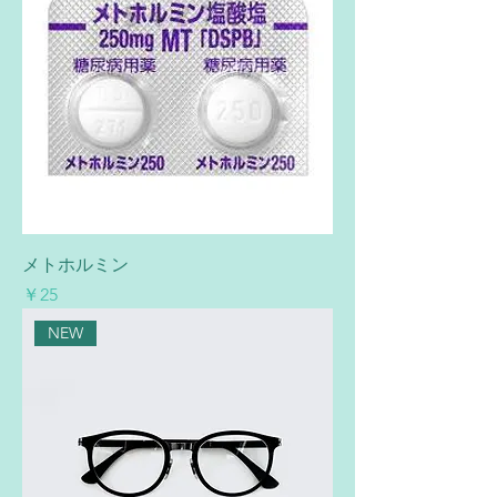
メトホルミン
価格
￥25
NEW