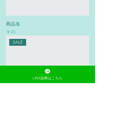
商品名
価格
￥45
SALE
LINE診察はこちら
商品名