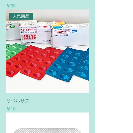
価格
￥20
人気商品
リベルサス
価格
￥10