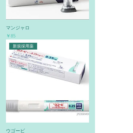
マンジャロ
価格
￥85
新規採用薬
ウゴービ