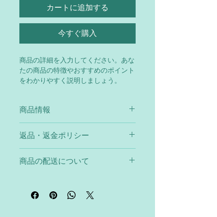
カートに追加する
今すぐ購入
商品の詳細を入力してください。あな
たの商品の特徴やおすすめのポイント
をわかりやすく説明しましょう。
商品情報
商品の詳細を入力してください。サイ
返品・返金ポリシー
ズ、素材、取扱説明に加え、商品の特
徴やおすすめのポイントなどを説明し
返品・返金ポリシーを入力してくださ
ましょう。
商品の配送について
い。顧客が商品に満足しなかった場合
や、不備があった場合に行う手続きの
配送地域、料金、所要時間、梱包な
手順などを説明しましょう。内容を明
ど、商品の配送に関する情報を入力し
確にすることで顧客からの信頼を獲得
てください。配送情報を明確にするこ
し、安心して商品を購入していただけ
とで顧客からの信頼を獲得し、安心し
ます。