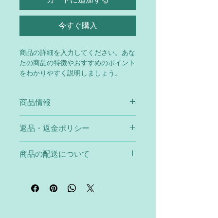
今すぐ購入
商品の詳細を入力してください。あな
たの商品の特徴やおすすめのポイント
をわかりやすく説明しましょう。
商品情報
商品の詳細を入力してください。サイ
返品・返金ポリシー
ズ、素材、取扱説明に加え、商品の特
徴やおすすめのポイントなどを説明し
返品・返金ポリシーを入力してくださ
ましょう。
商品の配送について
い。顧客が商品に満足しなかった場合
や、不備があった場合に行う手続きの
配送地域、料金、所要時間、梱包な
手順などを説明しましょう。内容を明
ど、商品の配送に関する情報を入力し
確にすることで顧客からの信頼を獲得
てください。配送情報を明確にするこ
し、安心して商品を購入していただけ
とで顧客からの信頼を獲得し、安心し
ます。
て商品を購入していただけます。